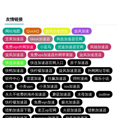
友情链接
网站地图
QuickQ
旋风加速度器
旋风加速
坚果加速器
tiktok加速器
狗急加速器官网
免费vqn外网加速
小蓝鸟
优途加速器官网
风驰加速器
旋风加速器
免费vps加速器外网苹果版
旋风加速度器
快连加速器
快连加速器官网入口
原子加速器
快鸭加速器
快柠檬加速器
旋风加速度器
外网网址导航
软件中心
雷霆加速
狂飙加速器
哔咔漫画
瑞乐小说
小美
小美vpn
小美加速器
ios加速器
永久不收费的海外加速器
蘑菇加速器
水母加速
outline
快柠檬加速器
免费vqn加速
极光加速器
猎豹加速器下载
老王vp官网
火箭加速器
猎豹加速器