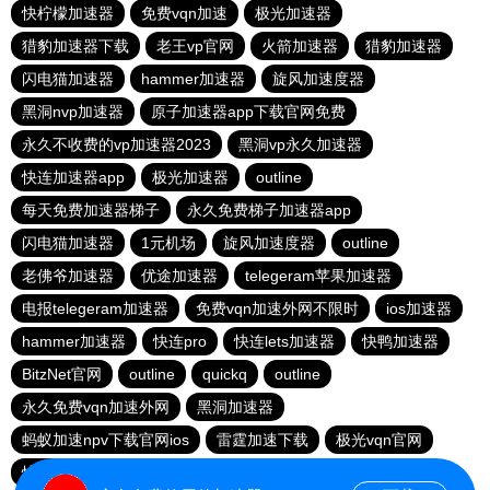
快柠檬加速器
免费vqn加速
极光加速器
猎豹加速器下载
老王vp官网
火箭加速器
猎豹加速器
闪电猫加速器
hammer加速器
旋风加速度器
黑洞nvp加速器
原子加速器app下载官网免费
永久不收费的vp加速器2023
黑洞vp永久加速器
快连加速器app
极光加速器
outline
每天免费加速器梯子
永久免费梯子加速器app
闪电猫加速器
1元机场
旋风加速度器
outline
老佛爷加速器
优途加速器
telegeram苹果加速器
电报telegeram加速器
免费vqn加速外网不限时
ios加速器
hammer加速器
快连pro
快连lets加速器
快鸭加速器
BitzNet官网
outline
quickq
outline
永久免费vqn加速外网
黑洞加速器
蚂蚁加速npv下载官网ios
雷霆加速下载
极光vqn官网
快柠檬app下载