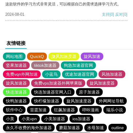
这款软件的学习方式非常灵活，可以根据自己的需求选择学习方式。
2024-08-01
支持
[0]
反对
[0]
友情链接
网站地图
QuickQ
旋风加速度器
旋风加速
坚果加速器
tiktok加速器
狗急加速器官网
免费vqn外网加速
小蓝鸟
优途加速器官网
风驰加速器
旋风加速器
免费vps加速器外网苹果版
旋风加速度器
快连加速器
快连加速器官网入口
原子加速器
快鸭加速器
快柠檬加速器
旋风加速度器
外网网址导航
软件中心
雷霆加速
狂飙加速器
哔咔漫画
瑞乐小说
小美
小美vpn
小美加速器
ios加速器
永久不收费的海外加速器
蘑菇加速器
水母加速
outline