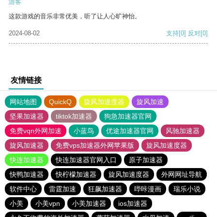
游客
这款游戏的音乐非常优美，听了让人心旷神怡。
2024-08-02
支持
[0]
反对
[0]
友情链接
网站地图
QuickQ
旋风加速度器
旋风加速
坚果加速器
tiktok加速器
狗急加速器官网
免费vqn外网加速
小蓝鸟
优途加速器官网
风驰加速器
旋风加速器
免费vps加速器外网苹果版
旋风加速度器
快连加速器
快连加速器官网入口
原子加速器
快鸭加速器
快柠檬加速器
旋风加速度器
外网网址导航
软件中心
雷霆加速
狂飙加速器
哔咔漫画
瑞乐小说
小美
小美vpn
小美加速器
ios加速器