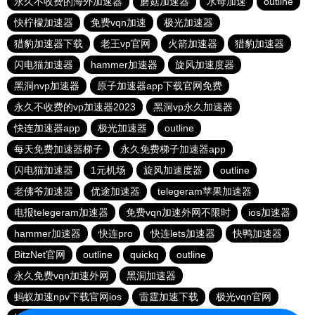
永久不收费的海外加速器
蘑菇加速器
水母加速
outline
快柠檬加速器
免费vqn加速
极光加速器
猎豹加速器下载
老王vp官网
火箭加速器
猎豹加速器
闪电猫加速器
hammer加速器
旋风加速度器
黑洞nvp加速器
原子加速器app下载官网免费
永久不收费的vp加速器2023
黑洞vp永久加速器
快连加速器app
极光加速器
outline
每天免费加速器梯子
永久免费梯子加速器app
闪电猫加速器
1元机场
旋风加速度器
outline
老佛爷加速器
优途加速器
telegeram苹果加速器
电报telegeram加速器
免费vqn加速外网不限时
ios加速器
hammer加速器
快连pro
快连lets加速器
快鸭加速器
BitzNet官网
outline
quickq
outline
永久免费vqn加速外网
黑洞加速器
蚂蚁加速npv下载官网ios
雷霆加速下载
极光vqn官网