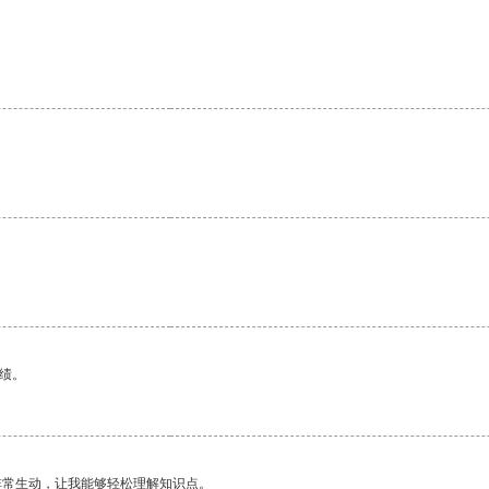
绩。
非常生动，让我能够轻松理解知识点。