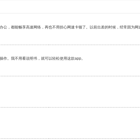
作办公，都能畅享高速网络，再也不用担心网速卡顿了。以前出差的时候，经常因为网
操作。我不用看说明书，就可以轻松使用这款app。