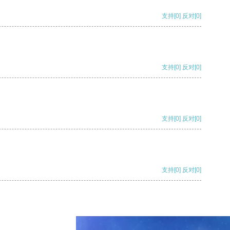
支持
[0]
反对
[0]
支持
[0]
反对
[0]
支持
[0]
反对
[0]
支持
[0]
反对
[0]
支持
[0]
反对
[0]