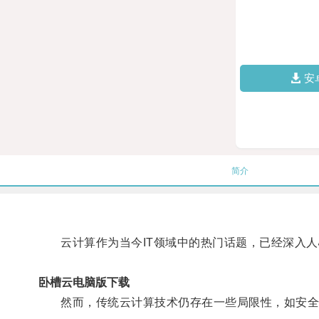
安
简介
云计算作为当今IT领域中的热门话题，已经深入人
卧槽云电脑版下载
然而，传统云计算技术仍存在一些局限性，如安全