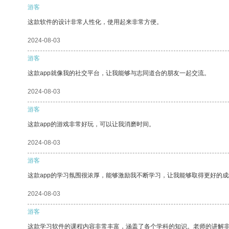
游客
这款软件的设计非常人性化，使用起来非常方便。
2024-08-03
游客
这款app就像我的社交平台，让我能够与志同道合的朋友一起交流。
2024-08-03
游客
这款app的游戏非常好玩，可以让我消磨时间。
2024-08-03
游客
这款app的学习氛围很浓厚，能够激励我不断学习，让我能够取得更好的成
2024-08-03
游客
这款学习软件的课程内容非常丰富，涵盖了各个学科的知识。老师的讲解