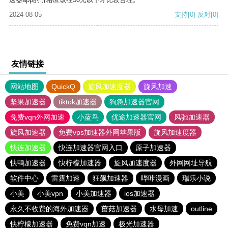
2024-08-05
支持
[0]
反对
[0]
友情链接
网站地图
QuickQ
旋风加速度器
旋风加速
坚果加速器
tiktok加速器
狗急加速器官网
免费vqn外网加速
小蓝鸟
优途加速器官网
风驰加速器
旋风加速器
免费vps加速器外网苹果版
旋风加速度器
快连加速器
快连加速器官网入口
原子加速器
快鸭加速器
快柠檬加速器
旋风加速度器
外网网址导航
软件中心
雷霆加速
狂飙加速器
哔咔漫画
瑞乐小说
小美
小美vpn
小美加速器
ios加速器
永久不收费的海外加速器
蘑菇加速器
水母加速
outline
快柠檬加速器
免费vqn加速
极光加速器