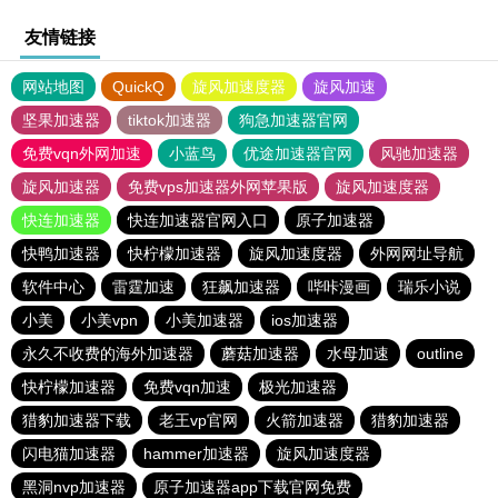
友情链接
网站地图
QuickQ
旋风加速度器
旋风加速
坚果加速器
tiktok加速器
狗急加速器官网
免费vqn外网加速
小蓝鸟
优途加速器官网
风驰加速器
旋风加速器
免费vps加速器外网苹果版
旋风加速度器
快连加速器
快连加速器官网入口
原子加速器
快鸭加速器
快柠檬加速器
旋风加速度器
外网网址导航
软件中心
雷霆加速
狂飙加速器
哔咔漫画
瑞乐小说
小美
小美vpn
小美加速器
ios加速器
永久不收费的海外加速器
蘑菇加速器
水母加速
outline
快柠檬加速器
免费vqn加速
极光加速器
猎豹加速器下载
老王vp官网
火箭加速器
猎豹加速器
闪电猫加速器
hammer加速器
旋风加速度器
黑洞nvp加速器
原子加速器app下载官网免费