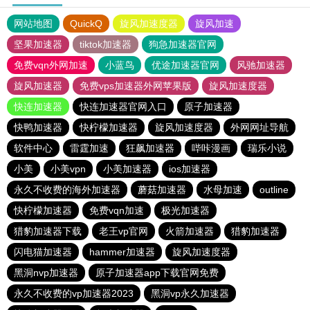
网站地图
QuickQ
旋风加速度器
旋风加速
坚果加速器
tiktok加速器
狗急加速器官网
免费vqn外网加速
小蓝鸟
优途加速器官网
风驰加速器
旋风加速器
免费vps加速器外网苹果版
旋风加速度器
快连加速器
快连加速器官网入口
原子加速器
快鸭加速器
快柠檬加速器
旋风加速度器
外网网址导航
软件中心
雷霆加速
狂飙加速器
哔咔漫画
瑞乐小说
小美
小美vpn
小美加速器
ios加速器
永久不收费的海外加速器
蘑菇加速器
水母加速
outline
快柠檬加速器
免费vqn加速
极光加速器
猎豹加速器下载
老王vp官网
火箭加速器
猎豹加速器
闪电猫加速器
hammer加速器
旋风加速度器
黑洞nvp加速器
原子加速器app下载官网免费
永久不收费的vp加速器2023
黑洞vp永久加速器