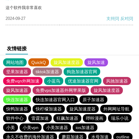
这个软件我非常喜欢
2024-09-27
支持
[0]
反对
[0]
友情链接
网站地图
QuickQ
旋风加速度器
旋风加速
坚果加速器
tiktok加速器
狗急加速器官网
免费vqn外网加速
小蓝鸟
优途加速器官网
风驰加速器
旋风加速器
免费vps加速器外网苹果版
旋风加速度器
快连加速器
快连加速器官网入口
原子加速器
快鸭加速器
快柠檬加速器
旋风加速度器
外网网址导航
软件中心
雷霆加速
狂飙加速器
哔咔漫画
瑞乐小说
小美
小美vpn
小美加速器
ios加速器
永久不收费的海外加速器
蘑菇加速器
水母加速
outline