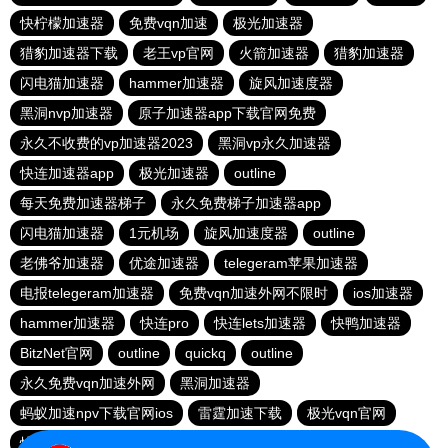
快柠檬加速器
免费vqn加速
极光加速器
猎豹加速器下载
老王vp官网
火箭加速器
猎豹加速器
闪电猫加速器
hammer加速器
旋风加速度器
黑洞nvp加速器
原子加速器app下载官网免费
永久不收费的vp加速器2023
黑洞vp永久加速器
快连加速器app
极光加速器
outline
每天免费加速器梯子
永久免费梯子加速器app
闪电猫加速器
1元机场
旋风加速度器
outline
老佛爷加速器
优途加速器
telegeram苹果加速器
电报telegeram加速器
免费vqn加速外网不限时
ios加速器
hammer加速器
快连pro
快连lets加速器
快鸭加速器
BitzNet官网
outline
quickq
outline
永久免费vqn加速外网
黑洞加速器
蚂蚁加速npv下载官网ios
雷霆加速下载
极光vqn官网
快柠檬app下载