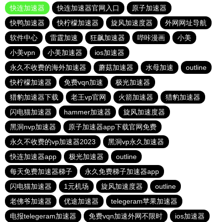
快连加速器
快连加速器官网入口
原子加速器
快鸭加速器
快柠檬加速器
旋风加速度器
外网网址导航
软件中心
雷霆加速
狂飙加速器
哔咔漫画
小美
小美vpn
小美加速器
ios加速器
永久不收费的海外加速器
蘑菇加速器
水母加速
outline
快柠檬加速器
免费vqn加速
极光加速器
猎豹加速器下载
老王vp官网
火箭加速器
猎豹加速器
闪电猫加速器
hammer加速器
旋风加速度器
黑洞nvp加速器
原子加速器app下载官网免费
永久不收费的vp加速器2023
黑洞vp永久加速器
快连加速器app
极光加速器
outline
每天免费加速器梯子
永久免费梯子加速器app
闪电猫加速器
1元机场
旋风加速度器
outline
老佛爷加速器
优途加速器
telegeram苹果加速器
电报telegeram加速器
免费vqn加速外网不限时
ios加速器