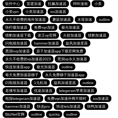
软件中心
雷霆加速
狂飙加速器
哔咔漫画
小美
小美vpn
小美加速器
ios加速器
永久不收费的海外加速器
蘑菇加速器
水母加速
outline
快柠檬加速器
免费vqn加速
极光加速器
猎豹加速器下载
老王vp官网
火箭加速器
猎豹加速器
闪电猫加速器
hammer加速器
旋风加速度器
黑洞nvp加速器
原子加速器app下载官网免费
永久不收费的vp加速器2023
黑洞vp永久加速器
快连加速器app
极光加速器
outline
每天免费加速器梯子
永久免费梯子加速器app
闪电猫加速器
1元机场
旋风加速度器
outline
老佛爷加速器
优途加速器
telegeram苹果加速器
电报telegeram加速器
免费vqn加速外网不限时
ios加速器
hammer加速器
快连pro
快连lets加速器
快鸭加速器
BitzNet官网
outline
quickq
outline