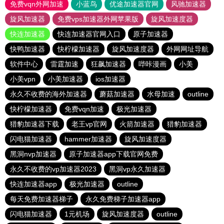
免费vqn外网加速
小蓝鸟
优途加速器官网
风驰加速器
旋风加速器
免费vps加速器外网苹果版
旋风加速度器
快连加速器
快连加速器官网入口
原子加速器
快鸭加速器
快柠檬加速器
旋风加速度器
外网网址导航
软件中心
雷霆加速
狂飙加速器
哔咔漫画
小美
小美vpn
小美加速器
ios加速器
永久不收费的海外加速器
蘑菇加速器
水母加速
outline
快柠檬加速器
免费vqn加速
极光加速器
猎豹加速器下载
老王vp官网
火箭加速器
猎豹加速器
闪电猫加速器
hammer加速器
旋风加速度器
黑洞nvp加速器
原子加速器app下载官网免费
永久不收费的vp加速器2023
黑洞vp永久加速器
快连加速器app
极光加速器
outline
每天免费加速器梯子
永久免费梯子加速器app
闪电猫加速器
1元机场
旋风加速度器
outline