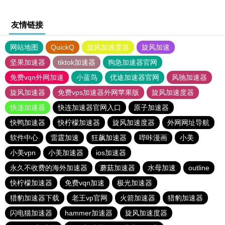
友情链接
网站地图
QuickQ
旋风加速度器
旋风加速
坚果加速器
tiktok加速器
狗急加速器官网
免费vqn外网加速
小蓝鸟
优途加速器官网
风驰加速器
旋风加速器
免费vps加速器外网苹果版
旋风加速度器
快连加速器
快连加速器官网入口
原子加速器
快鸭加速器
快柠檬加速器
旋风加速度器
外网网址导航
软件中心
雷霆加速
狂飙加速器
哔咔漫画
小美
小美vpn
小美加速器
ios加速器
永久不收费的海外加速器
蘑菇加速器
水母加速
outline
快柠檬加速器
免费vqn加速
极光加速器
猎豹加速器下载
老王vp官网
火箭加速器
猎豹加速器
闪电猫加速器
hammer加速器
旋风加速度器