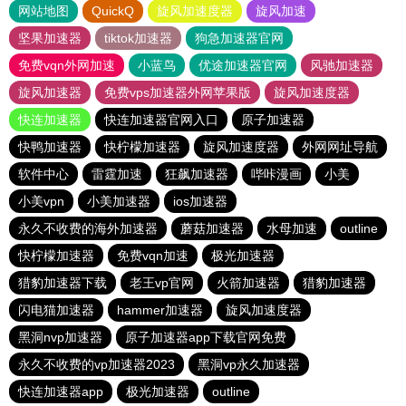
网站地图
QuickQ
旋风加速度器
旋风加速
坚果加速器
tiktok加速器
狗急加速器官网
免费vqn外网加速
小蓝鸟
优途加速器官网
风驰加速器
旋风加速器
免费vps加速器外网苹果版
旋风加速度器
快连加速器
快连加速器官网入口
原子加速器
快鸭加速器
快柠檬加速器
旋风加速度器
外网网址导航
软件中心
雷霆加速
狂飙加速器
哔咔漫画
小美
小美vpn
小美加速器
ios加速器
永久不收费的海外加速器
蘑菇加速器
水母加速
outline
快柠檬加速器
免费vqn加速
极光加速器
猎豹加速器下载
老王vp官网
火箭加速器
猎豹加速器
闪电猫加速器
hammer加速器
旋风加速度器
黑洞nvp加速器
原子加速器app下载官网免费
永久不收费的vp加速器2023
黑洞vp永久加速器
快连加速器app
极光加速器
outline