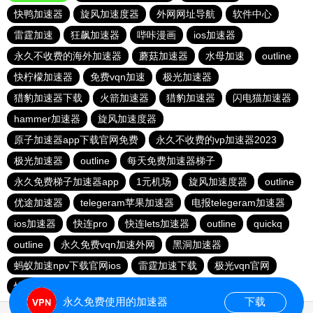
快鸭加速器
旋风加速度器
外网网址导航
软件中心
雷霆加速
狂飙加速器
哔咔漫画
ios加速器
永久不收费的海外加速器
蘑菇加速器
水母加速
outline
快柠檬加速器
免费vqn加速
极光加速器
猎豹加速器下载
火箭加速器
猎豹加速器
闪电猫加速器
hammer加速器
旋风加速度器
原子加速器app下载官网免费
永久不收费的vp加速器2023
极光加速器
outline
每天免费加速器梯子
永久免费梯子加速器app
1元机场
旋风加速度器
outline
优途加速器
telegeram苹果加速器
电报telegeram加速器
ios加速器
快连pro
快连lets加速器
outline
quickq
outline
永久免费vqn加速外网
黑洞加速器
蚂蚁加速npv下载官网ios
雷霆加速下载
极光vqn官网
快柠檬app下载
永久免费使用的加速器
下载