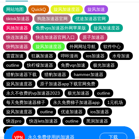
网站地图
QuickQ
旋风加速度器
旋风加速
tiktok加速器
狗急加速器官网
优途加速器官网
风驰加速器
免费vps加速器外网苹果版
旋风加速度器
快连加速器
快连加速器官网入口
原子加速器
快鸭加速器
旋风加速度器
外网网址导航
软件中心
雷霆加速
狂飙加速器
哔咔漫画
ios加速器
水母加速
outline
快柠檬加速器
免费vqn加速
极光加速器
猎豹加速器下载
猎豹加速器
hammer加速器
旋风加速度器
原子加速器app下载官网免费
永久不收费的vp加速器2023
极光加速器
outline
每天免费加速器梯子
永久免费梯子加速器app
1元机场
旋风加速度器
outline
优途加速器
ios加速器
快连pro
快连lets加速器
outline
黑洞加速器
蚂蚁加速npv下载官网ios
雷霆加速下载
快柠檬app下载
永久免费使用的加速器
下载