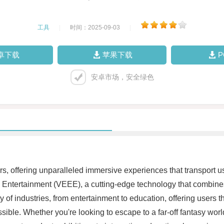
工具
|
时间：2025-09-03
|
卓下载
苹果下载
安卓市场，安全绿色
ears, offering unparalleled immersive experiences that transport 
al Entertainment (VEEE), a cutting-edge technology that combines 
y of industries, from entertainment to education, offering users 
ssible. Whether you're looking to escape to a far-off fantasy wor