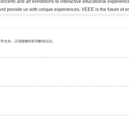
ncerts and art exhibitions to interactive educational experie
s and provide us with unique experiences, VEEE is the future of
非常生动，让我能够轻松理解知识点。