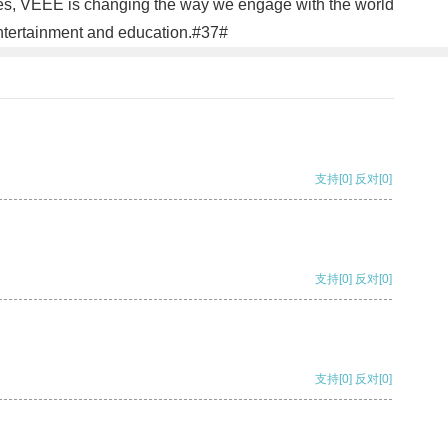
nces, VEEE is changing the way we engage with the world
 entertainment and education.#37#
支持
[0]
反对
[0]
支持
[0]
反对
[0]
支持
[0]
反对
[0]