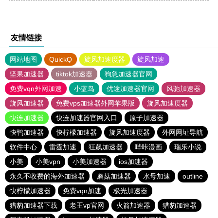
友情链接
网站地图
QuickQ
旋风加速度器
旋风加速
坚果加速器
tiktok加速器
狗急加速器官网
免费vqn外网加速
小蓝鸟
优途加速器官网
风驰加速器
旋风加速器
免费vps加速器外网苹果版
旋风加速度器
快连加速器
快连加速器官网入口
原子加速器
快鸭加速器
快柠檬加速器
旋风加速度器
外网网址导航
软件中心
雷霆加速
狂飙加速器
哔咔漫画
瑞乐小说
小美
小美vpn
小美加速器
ios加速器
永久不收费的海外加速器
蘑菇加速器
水母加速
outline
快柠檬加速器
免费vqn加速
极光加速器
猎豹加速器下载
老王vp官网
火箭加速器
猎豹加速器