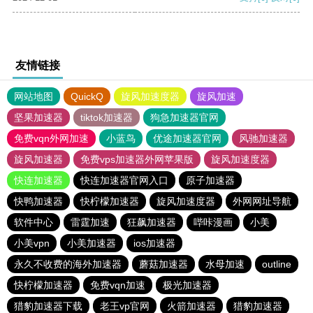
友情链接
网站地图
QuickQ
旋风加速度器
旋风加速
坚果加速器
tiktok加速器
狗急加速器官网
免费vqn外网加速
小蓝鸟
优途加速器官网
风驰加速器
旋风加速器
免费vps加速器外网苹果版
旋风加速度器
快连加速器
快连加速器官网入口
原子加速器
快鸭加速器
快柠檬加速器
旋风加速度器
外网网址导航
软件中心
雷霆加速
狂飙加速器
哔咔漫画
小美
小美vpn
小美加速器
ios加速器
永久不收费的海外加速器
蘑菇加速器
水母加速
outline
快柠檬加速器
免费vqn加速
极光加速器
猎豹加速器下载
老王vp官网
火箭加速器
猎豹加速器