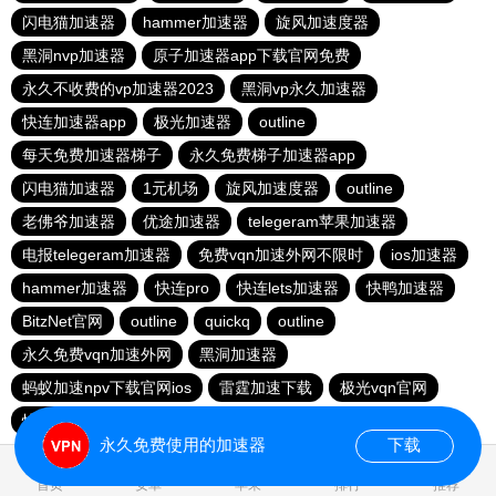
闪电猫加速器
hammer加速器
旋风加速度器
黑洞nvp加速器
原子加速器app下载官网免费
永久不收费的vp加速器2023
黑洞vp永久加速器
快连加速器app
极光加速器
outline
每天免费加速器梯子
永久免费梯子加速器app
闪电猫加速器
1元机场
旋风加速度器
outline
老佛爷加速器
优途加速器
telegeram苹果加速器
电报telegeram加速器
免费vqn加速外网不限时
ios加速器
hammer加速器
快连pro
快连lets加速器
快鸭加速器
BitzNet官网
outline
quickq
outline
永久免费vqn加速外网
黑洞加速器
蚂蚁加速npv下载官网ios
雷霆加速下载
极光vqn官网
快柠檬app下载
永久免费使用的加速器
下载
0.028947s
首页
安卓
苹果
排行
推荐