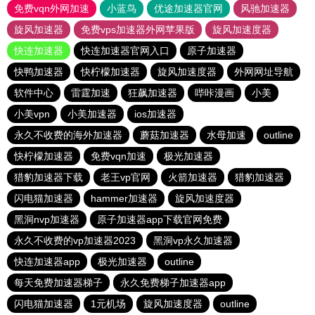
免费vqn外网加速
小蓝鸟
优途加速器官网
风驰加速器
旋风加速器
免费vps加速器外网苹果版
旋风加速度器
快连加速器
快连加速器官网入口
原子加速器
快鸭加速器
快柠檬加速器
旋风加速度器
外网网址导航
软件中心
雷霆加速
狂飙加速器
哔咔漫画
小美
小美vpn
小美加速器
ios加速器
永久不收费的海外加速器
蘑菇加速器
水母加速
outline
快柠檬加速器
免费vqn加速
极光加速器
猎豹加速器下载
老王vp官网
火箭加速器
猎豹加速器
闪电猫加速器
hammer加速器
旋风加速度器
黑洞nvp加速器
原子加速器app下载官网免费
永久不收费的vp加速器2023
黑洞vp永久加速器
快连加速器app
极光加速器
outline
每天免费加速器梯子
永久免费梯子加速器app
闪电猫加速器
1元机场
旋风加速度器
outline